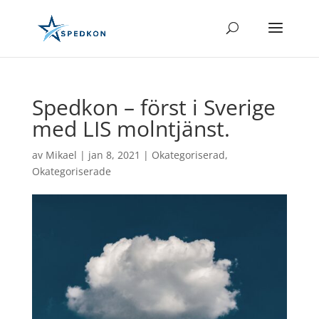
Spedkon – först i Sverige
med LIS molntjänst.
av
Mikael
|
jan 8, 2021
|
Okategoriserad
,
Okategoriserade